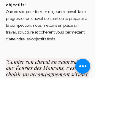
objectifs :
Que ce soit pour former un jeune cheval, faire
progresser un cheval de sport ou le préparer à
la compétition, nous mettons en place un
travail structuré et cohérent vous permettant
d’atteindre les objectifs fixés.
"Confier son cheval en valorisation
aux Écuries des Moucans, c’est
choisir un accompagnement sérieux,
transparent et adapté, dans un
cadre propice à la progression."
Nous attachons également une grande
importance à la relation avec les
propriétaires. Un suivi régulier, des
échanges
transparents
et une
adaptation
constante du travail
permettent d’inscrire chaque projet dans
une vraie
collaboration
, au service du