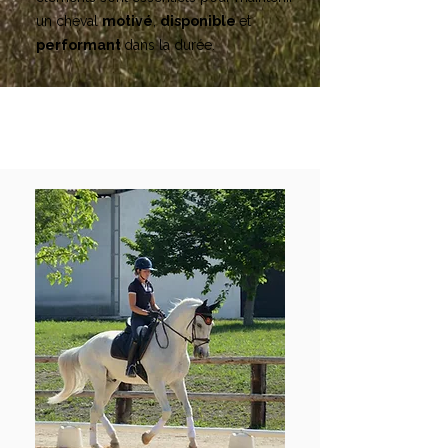
un cheval
motivé
,
disponible
et
performant
dans la durée.