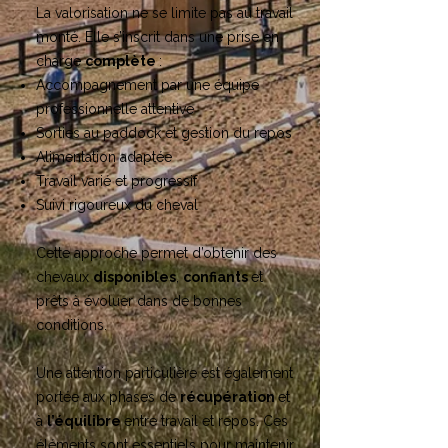
La valorisation ne se limite pas au travail
monté. Elle s’inscrit dans une prise en
charge
complète
:
Accompagnement par une équipe
professionnelle attentive
Sorties au paddock et gestion du repos
Alimentation adaptée
Travail varié et progressif
Suivi rigoureux du cheval
Cette approche permet d’obtenir des
chevaux
disponibles
,
confiants
et
prêts à évoluer dans de bonnes
conditions.
Une attention particulière est également
portée aux phases de
récupération
et
à
l’équilibre
entre travail et repos. Ces
éléments sont essentiels pour maintenir